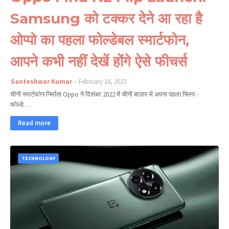
Samsung को टक्कर देने आ रहा है
ओप्पो का पहला फोल्डेबल स्मार्टफोन,
आपने कभी नहीं देखें होंगे ऐसे फीचर्स
Santeshwar Kumar
February 16, 2023
चीनी स्मार्टफोन निर्माता Oppo ने दिसंबर 2022 में चीनी बाज़ार में अपना पहला फ्लिप -
फोल्डे…
Read more
TECHNOLOGY