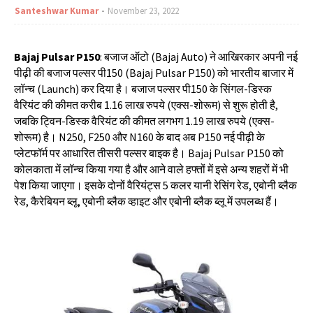
Santeshwar Kumar
November 23, 2022
Bajaj Pulsar P150
:
बजाज
ऑटो
(Bajaj Auto)
ने
आखिरकार
अपनी
नई
पीढ़ी
की
बजाज
पल्सर
पी
150 (Bajaj Pulsar P150)
को
भारतीय
बाजार
में
लॉन्च
(Launch)
कर
दिया
है।
बजाज
पल्सर
पी
150
के
सिंगल
-
डिस्क
वैरियंट
की
कीमत
करीब
1.16
लाख
रुपये
(
एक्स
-
शोरूम
)
से
शुरू
होती
है
,
जबकि
ट्विन
-
डिस्क
वैरियंट
की
कीमत
लगभग
1.19
लाख
रुपये
(
एक्स
-
शोरूम
)
है।
N250, F250
और
N160
के
बाद
अब
P150
नई
पीढ़ी
के
प्लेटफॉर्म
पर
आधारित
तीसरी
पल्सर
बाइक
है।
Bajaj Pulsar P150
को
कोलकाता
में
लॉन्च
किया
गया
है
और
आने
वाले
हफ्तों
में
इसे
अन्य
शहरों
में
भी
पेश
किया
जाएगा।
इसके
दोनों
वैरियंट्स
5
कलर
यानी
रेसिंग
रेड
,
एबोनी
ब्लैक
रेड
,
कैरेबियन
ब्लू
,
एबोनी
ब्लैक
व्हाइट
और
एबोनी
ब्लैक
ब्लू
में
उपलब्ध
हैं।