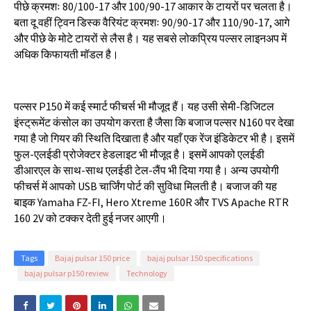
पीछे
क्रमशः
80/100-17
और
100/90-17
आकार
के
टायरों
पर
चलता
है।
बता
दू
वहीं
ट्विन
डिस्क
वैरियंट
क्रमशः
90/90-17
और
110/90-17,
आगे
और
पीछे
के
मोटे
टायरों
से
लैस
है।
यह
सबसे
लोकप्रिय
पल्सर
लाइनअप
में
अधिक
किफायती
मॉडल
है।
पल्सर
P150
में
कई
स्मार्ट
फीचर्स
भी
मौजूद
हैं।
यह
उसी
सेमी
-
डिजिटल
इंस्ट्रूमेंट
कंसोल
का
उपयोग
करता
है
जैसा
कि
बजाज
पल्सर
N160
पर
देखा
गया
है
जो
गियर
की
स्थिति
दिखाता
है
और
यहाँ
एक
रेंज
इंडिकेटर
भी
है।
इसमें
फुल
-
एलईडी
प्रोजेक्टर
हेडलाइट
भी
मौजूद
है।
इसमें
आपको
एलईडी
डीआरएल
के
साथ
-
साथ
एलईडी
टेल
-
लैंप
भी
दिया
गया
है।
अन्य
उपयोगी
फीचर्स
में
आपको
USB
चार्जिंग
पोर्ट
की
सुविधा
मिलती
है।
बजाज
की
यह
बाइक
Yamaha FZ-FI, Hero Xtreme 160R
और
TVS Apache RTR
160 2V
को
टक्कर
देती
हुई
नजर
आएगी।
Tags
Bajaj pulsar 150 price
bajaj pulsar 150 specifications
bajaj pulsar p150 review
Technology