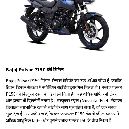
Bajaj Pulsar P150
की
डिटेल
Bajaj Pulsar P150
सिंगल
-
डिस्क
वैरियंट
का
रुख
अधिक
सीधा
है
,
जबकि
ट्विन
-
डिस्क
सेटअप
में
स्पोर्टियर
राइडिंग
ट्रायंगल
मिलता
है।
बजाज
पल्सर
P150
को
बिल्कुल
एक
नया
डिजाइन
मिला
है।
यह
अधिक
शॉर्प
,
स्पोर्टियर
और
हल्का
भी
दिखने
में
लगता
है।
मस्कुलर
फ्यूल
(Muscular Fuel)
टैंक
का
डिजाइन
स्वाभाविक
रूप
से
सीटों
के
साथ
प्रवाहित
होता
है
,
जो
एक
सहज
लुक
देता
है।
आपको
बता
दें
कि
बजाज
पल्सर
P150
कंपनी
की
लाइनअप
में
अधिक
आधुनिक
N160
और
पुराने
बजाज
पल्सर
150
के
बीच
स्थित
है।