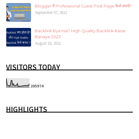
Blogger में Professional Guest Post Page कैसे बनायें?
September 07, 2021
Backlink Kya Hai? High Quality Backlink Kaise
Banaye 2023
August 18, 2021
VISITORS TODAY
2
0
5
9
7
4
HIGHLIGHTS