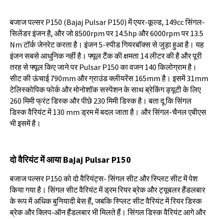
बजाज
पल्सर
P150 (Bajaj Pulsar P150)
में
एयर
-
कूल्ड
, 149cc
सिंगल
-
सिलेंडर
इंजन
है
,
और
जो
8500rpm
पर
14.5hp
और
6000rpm
पर
13.5
Nm
टॉर्क
जेनरेट
करता
है।
इंजन
5-
स्पीड
गियरबॉक्स
से
जुड़ा
हुआ
है।
यह
इंजन
सबसे
आधुनिक
नहीं
है।
फ्यूल
टैंक
की
क्षमता
14
लीटर
की
है
और
पूरी
तरह
से
फ्यूल
किए
जाने
पर
Pulsar P150
का
वजन
140
किलोग्राम
है।
सीट
की
ऊंचाई
790mm
और
ग्राउंड
क्लीयरेंस
165mm
है।
इसमें
31mm
टेलिस्कोपिक
फोर्क
और
मोनोशॉक
सस्पेंशन
के
साथ
ब्रेकिंग
ड्यूटी
के
लिए
260
मिमी
फ्रंट
डिस्क
और
पीछे
230
मिमी
डिस्क
है।
बता
दू
कि
सिंगल
डिस्क
वैरियंट
में
130 mm
ड्रम
में
बदल
जाता
है।
और
सिंगल
-
चैनल
एबीएस
भी
इसमें
है।
दो
वैरियंट
में
आया
Bajaj Pulsar P150
बजाज
पल्सर
P150
को
दो
वैरियंट्स
-
सिंगल
सीट
और
स्प्लिट
सीट
में
पेश
किया
गया
है।
सिंगल
सीट
वैरियंट
में
ड्रम
रियर
ब्रेक
और
ट्यूबलर
हैंडलबार
के
रूप
में
अधिक
बुनियादी
बेस
हैं
,
जबकि
स्प्लिट
सीट
वैरियंट
में
रियर
डिस्क
ब्रेक
और
क्लिप
-
ऑन
हैंडलबार
भी
मिलते
हैं।
सिंगल
डिस्क
वैरियंट
आगे
और