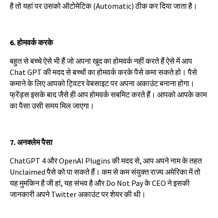
है
तो
यहां
पर
उसको
ऑटोमेटिक
(Automatic)
ठीक
कर
दिया
जाता
है।
6.
होमवर्क
करके
बहुत
से
बच्चे
ऐसे
भी
हैं
जो
अपना
खुद
का
होमवर्क
नहीं
करते
हैं
ऐसे
में
आप
Chat GPT
की
मदद
से
बच्चों
का
होमवर्क
करके
पैसे
कमा
सकते
हो।
पैसे
कमाने
के
लिए
आपको
ट्विटर
वेबसाइट
पर
अपना
अकाउंट
बनाना
होगा।
फ्रेंड्स
इसके
बाद
जैसे
ही
आप
होमवर्क
सबमिट
करते
हैं।
आपको
आपके
काम
का
पैसा
उसी
समय
मिल
जाएगा।
7.
अनक्लेम
पैसा
ChatGPT 4
और
OpenAI Plugins
की
मदद
से
,
आप
अपने
नाम
के
तहत
Unclaimed
पैसे
को
पा
सकते
हैं।
कम
से
कम
संयुक्त
राज्य
अमेरिका
में
तो
यह
मुमकिन
है
जी
हां
,
यह
संभव
है
और
Do Not Pay
के
CEO
ने
इसकी
जानकारी
अपने
Twitter
अकाउंट
पर
शेयर
की
थी।