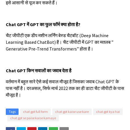
इसे
आसानी
से
यूज
कर
सकते
हैं।
Chat GPT
में
GPT
का
फुल
फॉर्म
क्या
होता
है
?
चैट
जीपीटी
एक
डीप
मशीन
लर्निंग
बेस्ड
चैटबॉट
(Deep Machine
Learning Based ChatBot)
है।
चैट
जीपीटी
में
GPT
का
मतलब
”
Generative Pre-Trend Transformers”
होता
है।
Chat GPT
किन
सवालों
का
जवाब
देता
है
वर्तमान
में
बहुत
सारे
ऐसे
कई
सवाल
मौजूद
है
जिसका
जवाब
Chat GPT
के
पास
नहीं
है।
दरअसल
,
सिर्फ
मार्च
2022
तक
का
ही
डाटा
चैट
जीपीटी
के
पास
मौजूद
है।
Tags
chat gpt full form
chat gpt kaise use kare
chat gpt kya hai
chat gpt se paise kaise kamaye