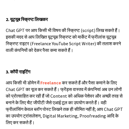
2.
यूट्यूब
स्क्रिप्ट
लिखकर
Chat GPT
पर
आप
किसी
भी
विषय
की
स्क्रिप्ट
(script)
लिख
सकते
हैं।
इसकी
मदद
से
आप
लिखित
यूट्यूब
स्क्रिप्ट
को
मार्केट
में
फ्रीलांस
यूट्यूब
स्क्रिप्ट
राइटर
(Freelance YouTube Script Writer)
की
तलाश
करने
वाली
कंपनियों
को
देकर
पैसा
कमा
सकते
हैं।
3.
कॉपी
राइटिंग
आप
किसी
भी
डोमेन
में
Freelance
कर
सकते
हैं
और
पैसा
कमाने
के
लिए
Chat GPT
का
यूज
कर
सकते
हैं।
फ्रेंड्स
वास्तव
में
कंपनियां
अब
उन
लोगों
को
प्रोत्साहित
कर
रही
हैं
जो
Content
को
अधिक
पेशेवर
और
अच्छी
तरह
से
बनाने
के
लिए
चैट
जीपीटी
जैसे
एआई
टूल
का
उपयोग
करते
हैं।
वही
फ्रीलांसिंग
केवल
ब्लॉग
पोस्ट
लिखने
तक
ही
सीमित
नहीं
है
;
आप
Chat GPT
का
उपयोग
ट्रांसलेशन
, Digital Marketing, Proofreading
आदि
के
लिए
कर
सकते
हैं।