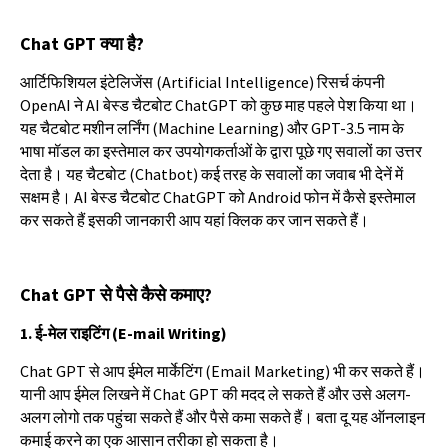
Chat GPT
क्या
है
?
आर्टिफिशियल
इंटेलिजेंस
(Artificial Intelligence)
रिसर्च
कंपनी
OpenAI
ने
AI
बेस्ड
चैटबोट
ChatGPT
को
कुछ
माह
पहले
पेश
किया
था।
यह
चैटबोट
मशीन
लर्निंग
(Machine Learning)
और
GPT-3.5
नाम
के
भाषा
मॉडल
का
इस्तेमाल
कर
उपयोगकर्ताओं
के
द्वारा
पूछे
गए
सवालों
का
उत्तर
देता
है।
यह
चैटबोट
(Chatbot)
कई
तरह
के
सवालों
का
जवाब
भी
देनें
में
सक्षम
है।
AI
बेस्ड
चैटबोट
ChatGPT
को
Android
फोन
में
कैसे
इस्तेमाल
कर
सकते
हैं
इसकी
जानकारी
आप
यहां
क्लिक
कर
जान
सकते
हैं।
Chat GPT
से
पैसे
कैसे
कमाए
?
1.
ई
-
मेल
राइटिंग
(E-mail Writing)
Chat GPT
से
आप
ईमेल
मार्केटिंग
(Email Marketing)
भी
कर
सकते
हैं।
यानी
आप
ईमेल
लिखने
में
Chat GPT
की
मदद
ले
सकते
हैं
और
उसे
अलग
-
अलग
लोगो
तक
पहुंचा
सकते
हैं
और
पैसे
कमा
सकते
हैं।
बता
दू
यह
ऑनलाइन
कमाई
करने
का
एक
आसान
तरीका
हो
सकता
है।