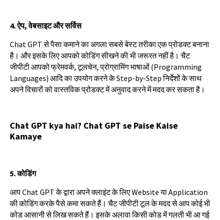
4.
ऐप
,
वेबसाइट
और
सर्विस
Chat GPT
से
पैसा
कमाने
का
अगला
सबसे
बेस्ट
तरीका
एक
प्रोडक्ट
बनाना
है।
और
इसके
लिए
आपको
कोडिंग
सीखने
की
भी
जरूरत
नहीं
है।
चैट
जीपीटी
आपको
फ्रेमवर्क
,
टूलचेन
,
प्रोग्रामिंग
भाषाओं
(Programming
Languages)
आदि
का
उपयोग
करने
के
Step-by-Step
निर्देशों
के
साथ
अपने
विचारों
को
वास्तविक
प्रोडक्ट
में
अनुवाद
करने
में
मदद
कर
सकता
है।
Chat GPT kya hai? Chat GPT se Paise Kaise
Kamaye
5.
कोडिंग
आप
Chat GPT
के
द्वारा
अपने
क्लाइंट
के
लिए
Website
या
Application
की
कोडिंग
करके
पैसे
कमा
सकते
हैं।
चैट
जीपीटी
टूल
के
मदद
से
आप
कोई
भी
कोड
आसानी
से
लिख
सकते
हैं।
इसके
अलावा
किसी
कोड
में
गलती
भी
आ
गई