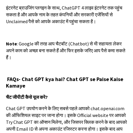
इंटरनेट
ब्राउजिंग
प्लगइन
के
साथ
, ChatGPT 4
लाइव
इंटरनेट
तक
पहुंच
सकता
है
और
आपके
नाम
के
तहत
कंपनियों
और
सरकारी
एजेंसियों
से
Unclaimed
पैसे
को
आपके
अकाउंट
में
पहुंचा
सकता
है।
Note
: Google
की
तरह
आप
चैटबॉट
(Chatbot)
से
भी
सहायता
लेकर
अपने
काम
को
अच्छा
बना
सकते
हैं
और
फिर
इसके
जरिए
आप
पैसे
कमा
सकते
हैं।
FAQs- Chat GPT kya hai? Chat GPT se Paise Kaise
Kamaye
चैट
जीपीटी
कैसे
यूज
करे
?
Chat GPT
उपयोग
करने
के
लिए
सबसे
पहले
आपको
chat.openai.com
की
ऑफिशियल
साइट
पर
जाना
होगा।
इसके
Official website
पर
आपको
Try Chat GPT
का
ऑप्शन
मिलेगा
,
और
जिसपर
क्लिक
करने
के
बाद
आपको
अपनी
Email ID
से
अपना
अकाउंट
रजिस्टर
करना
होगा।
इसके
बाद
आप