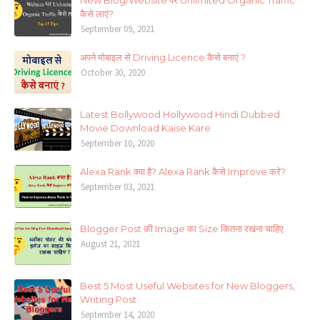
New Blog/Website पर Unlimited Organic Traffic
कैसे लाएं?
September 09, 2021
अपने मोबाइल से Driving Licence कैसे बनाएं ?
October 30, 2020
Latest Bollywood Hollywood Hindi Dubbed
Movie Download Kaise Kare
September 10, 2020
Alexa Rank क्या है? Alexa Rank कैसे Improve करे?
September 03, 2021
Blogger Post की Image का Size कितना रखना चाहिए
August 21, 2021
Best 5 Most Useful Websites for New Bloggers,
Writing Post
September 14, 2020