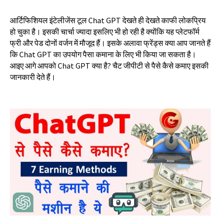
आर्टिफिशियल
इंटेलीजेंस
टूल
Chat GPT
देखते
ही
देखते
काफी
लोकप्रिय
हो
चुका
है।
इसकी
चार्चा
ज्यादा
इसलिए
भी
हो
रही
है
क्योंकि
यह
प्लेटफॉर्म
फ्री
और
पेड
दोनों
वर्जन
में
मौजूद
हैं।
इसके
अलावा
फ्रेंड्स
क्या
आप
जानते
हैं
कि
Chat GPT
का
उपयोग
पैसा
कमाना
के
लिए
भी
किया
जा
सकता
है।
आइए
आगे
आपको
Chat GPT
क्या
है
?
चैट
जीपीटी
से
पैसे
कैसे
कमाए
इसकी
जानकारी
देते
हैं।