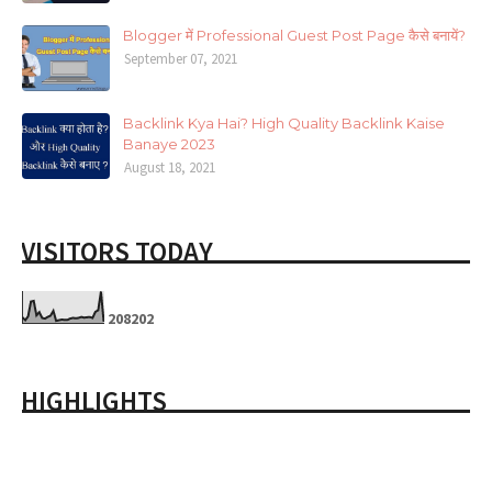
Blogger में Professional Guest Post Page कैसे बनायें?
September 07, 2021
Backlink Kya Hai? High Quality Backlink Kaise
Banaye 2023
August 18, 2021
VISITORS TODAY
2
0
8
2
0
2
HIGHLIGHTS