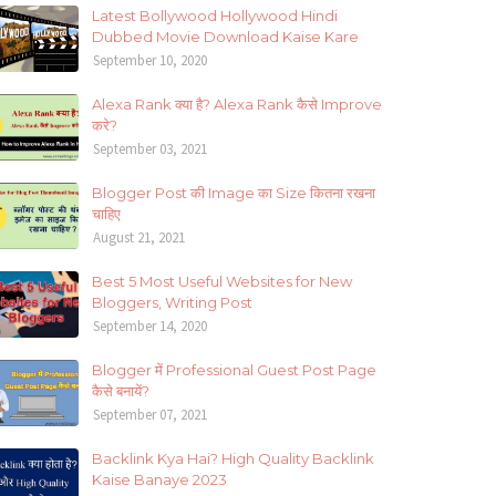
Latest Bollywood Hollywood Hindi
Dubbed Movie Download Kaise Kare
September 10, 2020
Alexa Rank क्या है? Alexa Rank कैसे Improve
करे?
September 03, 2021
Blogger Post की Image का Size कितना रखना
चाहिए
August 21, 2021
Best 5 Most Useful Websites for New
Bloggers, Writing Post
September 14, 2020
Blogger में Professional Guest Post Page
कैसे बनायें?
September 07, 2021
Backlink Kya Hai? High Quality Backlink
Kaise Banaye 2023