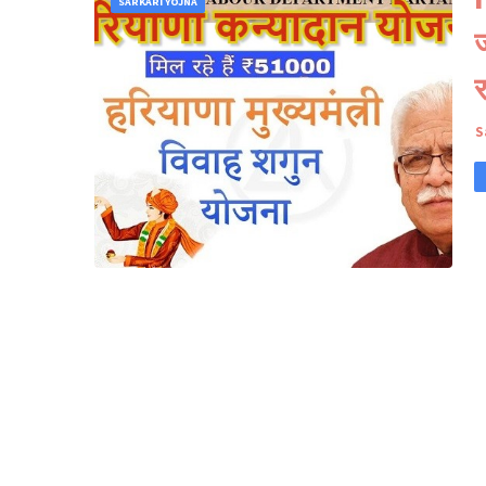
SARKARI YOJNA
ज
र
S