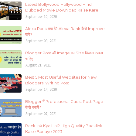
Latest Bollywood Hollywood Hindi
Dubbed Movie Download Kaise Kare
September 10, 2020
Alexa Rank क्या है? Alexa Rank कैसे Improve
करे?
September 03, 2021
Blogger Post की Image का Size कितना रखना
चाहिए
August 21, 2021
Best 5 Most Useful Websites for New
Bloggers, Writing Post
September 14, 2020
Blogger में Professional Guest Post Page
कैसे बनायें?
September 07, 2021
Backlink Kya Hai? High Quality Backlink
Kaise Banaye 2023