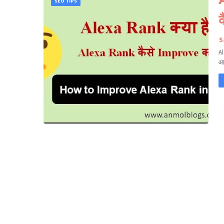
SEO TIPS
S
Al
आ