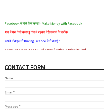
Facebook से पैसे कैसे कमाए - Make Money with Facebook
गांव में पैसे कैसे कमाए | गांव में रहकर पैसे कमाने के तरीके
अपने मोबाइल से Driving Licence कैसे बनाएं ?
Samsung Galaxy F54 5G Full Specification & Price in Hindi
Alexa Rank क्या है? Alexa Rank कैसे Improve करे?
CONTACT FORM
सरकार के ये 5 जरूरी ऐप जो हैं आपके बड़े काम के
Aadhar card se loan kaise milta hai
Name
Affiliate Marketing क्या है और इससे पैसे कैसे कमाए
Share Market क्या है | Share Market से पैसे कैसे कमाए
Email
*
Google Adsense Kya Hai और इससे पैसे कैसे कमाए
Message
*