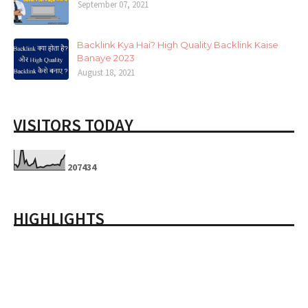
September 07, 2021
Backlink Kya Hai? High Quality Backlink Kaise
Banaye 2023
August 18, 2021
VISITORS TODAY
2
0
7
4
3
4
HIGHLIGHTS