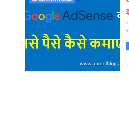
YOUTUBE ADSENSE EARNINGS
इ
S
फ्