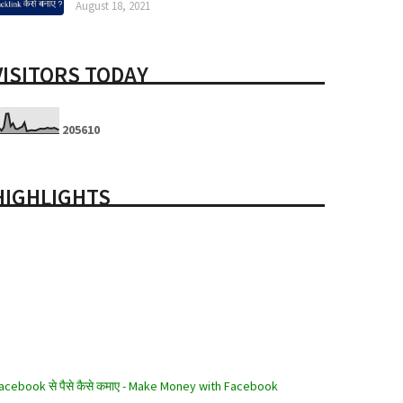
August 18, 2021
VISITORS TODAY
2
0
5
6
1
0
HIGHLIGHTS
acebook से पैसे कैसे कमाए - Make Money with Facebook