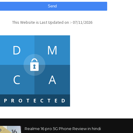
This Website is Last Updated on :- 07/11/2026
Realme 16 pro 5G Phone Review in hindi