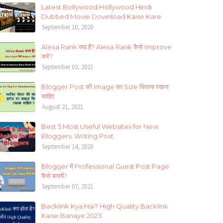
Latest Bollywood Hollywood Hindi
Dubbed Movie Download Kaise Kare
September 10, 2020
Alexa Rank क्या है? Alexa Rank कैसे Improve
करे?
September 03, 2021
Blogger Post की Image का Size कितना रखना
चाहिए
August 21, 2021
Best 5 Most Useful Websites for New
Bloggers, Writing Post
September 14, 2020
Blogger में Professional Guest Post Page
कैसे बनायें?
September 07, 2021
Backlink Kya Hai? High Quality Backlink
Kaise Banaye 2023