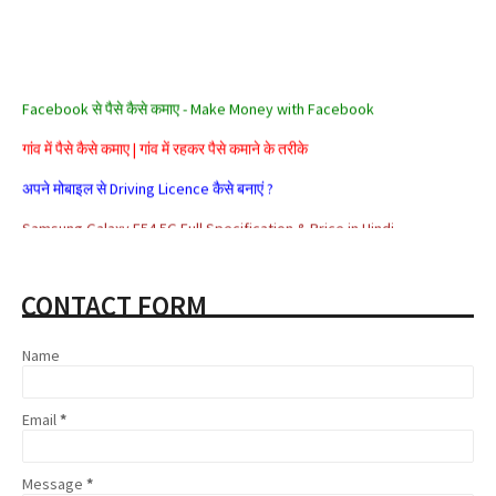
Facebook से पैसे कैसे कमाए - Make Money with Facebook
गांव में पैसे कैसे कमाए | गांव में रहकर पैसे कमाने के तरीके
अपने मोबाइल से Driving Licence कैसे बनाएं ?
Samsung Galaxy F54 5G Full Specification & Price in Hindi
Alexa Rank क्या है? Alexa Rank कैसे Improve करे?
CONTACT FORM
सरकार के ये 5 जरूरी ऐप जो हैं आपके बड़े काम के
Aadhar card se loan kaise milta hai
Name
Affiliate Marketing क्या है और इससे पैसे कैसे कमाए
Email
*
Share Market क्या है | Share Market से पैसे कैसे कमाए
Google Adsense Kya Hai और इससे पैसे कैसे कमाए
Message
*