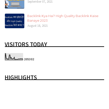
September 07, 2021
Backlink Kya Hai? High Quality Backlink Kaise
Banaye 2023
August 18, 2021
VISITORS TODAY
2
0
5
3
0
2
HIGHLIGHTS