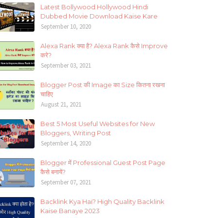
Latest Bollywood Hollywood Hindi
Dubbed Movie Download Kaise Kare
September 10, 2020
Alexa Rank क्या है? Alexa Rank कैसे Improve
करे?
September 03, 2021
Blogger Post की Image का Size कितना रखना
चाहिए
August 21, 2021
Best 5 Most Useful Websites for New
Bloggers, Writing Post
September 14, 2020
Blogger में Professional Guest Post Page
कैसे बनायें?
September 07, 2021
Backlink Kya Hai? High Quality Backlink
Kaise Banaye 2023