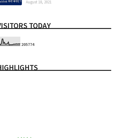
August 18, 2021
VISITORS TODAY
2
0
5
7
7
4
HIGHLIGHTS
acebook से पैसे कैसे कमाए - Make Money with Facebook