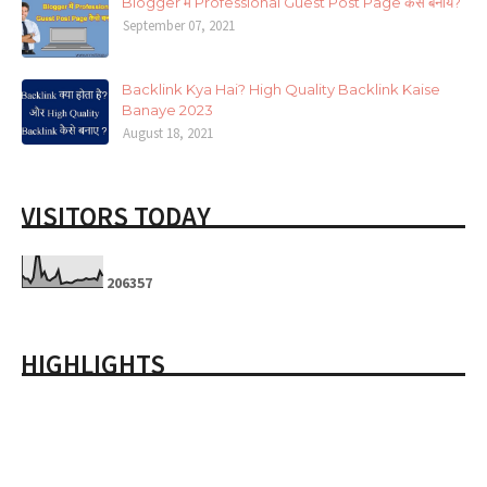
Blogger में Professional Guest Post Page कैसे बनायें?
September 07, 2021
Backlink Kya Hai? High Quality Backlink Kaise
Banaye 2023
August 18, 2021
VISITORS TODAY
2
0
6
3
5
7
HIGHLIGHTS