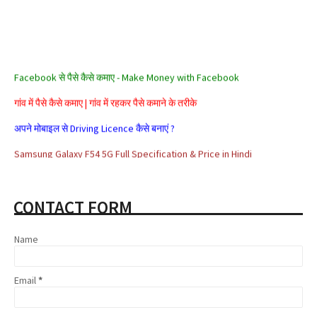
Facebook से पैसे कैसे कमाए - Make Money with Facebook
गांव में पैसे कैसे कमाए | गांव में रहकर पैसे कमाने के तरीके
अपने मोबाइल से Driving Licence कैसे बनाएं ?
Samsung Galaxy F54 5G Full Specification & Price in Hindi
Alexa Rank क्या है? Alexa Rank कैसे Improve करे?
सरकार के ये 5 जरूरी ऐप जो हैं आपके बड़े काम के
CONTACT FORM
Aadhar card se loan kaise milta hai
Name
Affiliate Marketing क्या है और इससे पैसे कैसे कमाए
Share Market क्या है | Share Market से पैसे कैसे कमाए
Email
*
Google Adsense Kya Hai और इससे पैसे कैसे कमाए