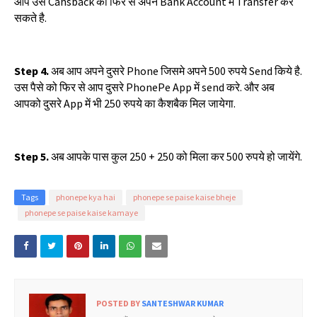
आप
उस
Cahsback
को
फिर
से
अपने
Bank Account
में
Transfer
कर
सकते
है
.
Step 4.
अब
आप
अपने
दुसरे
Phone
जिसमे
अपने
500
रुपये
Send
किये
है
.
उस
पैसे
को
फिर
से
आप
दुसरे
PhonePe App
में
send
करे
.
और
अब
आपको
दुसरे
App
में
भी
250
रुपये
का
कैशबैक
मिल
जायेगा
.
Step 5.
अब
आपके
पास
कुल
250 + 250
को
मिला
कर
500
रुपये
हो
जायेंगे
.
Tags
phonepe kya hai
phonepe se paise kaise bheje
phonepe se paise kaise kamaye
POSTED BY
SANTESHWAR KUMAR