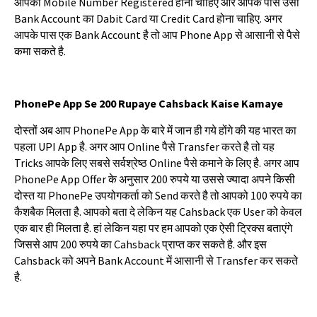
आपका
Mobile Number Registered
होना
चाहिए
और
आपके
पास
उसी
Bank Account
का
Dabit Card
या
Credit Card
होना
चाहिए
.
अगर
आपके
पास
एक
Bank Account
है
तो
आप
Phone App
से
आसानी
से
पैसे
कमा
सकते
है
.
PhonePe App Se 200 Rupaye Cahsback Kaise Kamaye
दोस्तों
अब
आप
PhonePe App
के
बारे
में
जान
ही
गये
होंगे
की
यह
भारत
का
पहला
UPI App
है
.
अगर
आप
Online
पैसे
Transfer
करते
है
तो
यह
Tricks
आपके
लिए
सबसे
सर्वश्रेष्ठ
Online
पैसे
कमाने
के
लिए
है
.
अगर
आप
PhonePe App Offer
के
अनुसार
200
रुपये
या
उससे
ज्यादा
अपने
किसी
दोस्त
या
PhonePe
उपयोगकर्ता
को
Send
करते
है
तो
आपको
100
रुपये
का
कैशबैक
मिलता
है
.
आपको
बता
दे
लेकिन
यह
Cahsback
एक
User
को
केवल
एक
बार
ही
मिलता
है
.
हां
लेकिन
यहा
पर
हम
आपको
एक
ऐसी
ट्रिक्स
बताएंगे
जिससे
आप
200
रुपये
का
Cahsback
प्राप्त
कर
सकते
है
.
और
इस
Cahsback
को
अपने
Bank Account
में
आसानी
से
Transfer
कर
सकते
है
.