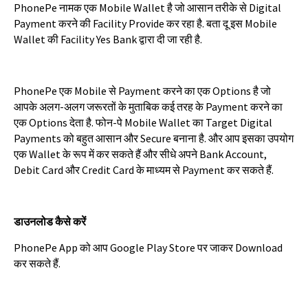
PhonePe
नामक
एक
Mobile Wallet
है
जो
आसान
तरीके
से
Digital
Payment
करने
की
Facility Provide
कर
रहा
है
.
बता
दू
इस
Mobile
Wallet
की
Facility Yes Bank
द्वारा
दी
जा
रही
है
.
PhonePe
एक
Mobile
से
Payment
करने
का
एक
Options
है
जो
आपके
अलग
-
अलग
जरूरतों
के
मुताबिक
कई
तरह
के
Payment
करने
का
एक
Options
देता
है
.
फोन
-
पे
Mobile Wallet
का
Target Digital
Payments
को
बहुत
आसान
और
Secure
बनाना
है
.
और
आप
इसका
उपयोग
एक
Wallet
के
रूप
में
कर
सकते
हैं
और
सीधे
अपने
Bank Account,
Debit Card
और
Credit Card
के
माध्यम
से
Payment
कर
सकते
हैं
.
डाउनलोड
कैसे
करें
PhonePe App
को
आप
Google Play Store
पर
जाकर
Download
कर
सकते
हैं
.