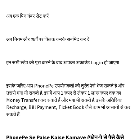
अब
एक
पिन
नंबर
सेट
करें
अब
नियम
और
शर्तों
पर
क्लिक
करके
सबमिट
कर
दें
इन
सभी
स्टेप
को
पूरा
करने
के
बाद
आपका
अकाउंट
Login
हो
जाएगा
इसके
जरिए
आप
PhonePe
उपयोगकर्ता
को
तुरंत
पैसे
भेज
सकते
है
और
उससे
मंगा
भी
सकते
हैं
.
इसमें
आप
1
रुपए
से
लेकर
1
लाख
रुपए
तक
का
Money Transfer
कर
सकते
हैं
और
मंगा
भी
सकते
हैं
.
इसके
अतिरिक्त
Recharge, Bill Payment, Ticket Book
जैसे
काम
भी
आसानी
से
कर
सकते
हैं
.
PhonePe Se Paise Kaise Kamaye (
फोन
-
पे
से
पैसे
कैसे