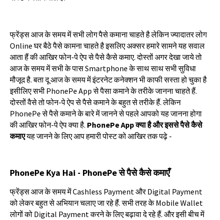
फ्रेंड्स
आज
के
समय
में
सभी
लोग
पैसे
कमाना
चाहते
है
लेकिन
ज्यादातर
लोग
Online
घर
बैठे
पैसे
कामना
चाहते
है
इसलिए
अक्सर
हमारे
सामने
यह
सवाल
आता
हैं
की
आखिर
फोन
-
पे
ऐप
से
पैसे
कैसे
कमाए
.
दोस्तों
अगर
देखा
जाये
तो
आज
के
समय
में
सभी
के
पास
Smartphone
के
साथ
साथ
सभी
सुविधा
मौजूद
है
.
बता
दू
आज
के
समय
में
इंटरनेट
कनेक्शन
भी
काफी
सस्ता
हो
चुका
है
इसीलिए
सभी
PhonePe App
से
पैसा
कमाने
के
तरीके
जानना
चाहते
हैं
.
दोस्तों
वैसे
तो
फोन
-
पे
ऐप
से
पैसे
कमाने
के
बहुत
से
तरीके
हैं
.
लेकिन
PhonePe
से
पैसे
कमाने
के
बारे
में
जानने
से
पहले
आपको
यह
जानना
होगा
की
आखिर
फोन
-
पे
ऐप
क्या
है
.
PhonePe App
क्या
है
और
इससे
पैसे
कैसे
कमाए
यह
जानने
के
लिए
आप
हमारी
पोस्ट
को
आखिर
तक
पढ़े
-
PhonePe Kya Hai - PhonePe
से
पैसे
कैसे
कमाएँ
फ्रेंड्स
आज
के
समय
में
Cashless Payment
और
Digital Payment
को
लेकर
बहुत
से
अभियान
चलाए
जा
रहे
हैं
.
सभी
तरह
के
Mobile Wallet
लोगों
को
Digital Payment
करने
के
लिए
बढ़ावा
दे
रहे
हैं
.
और
इसी
बीच
में