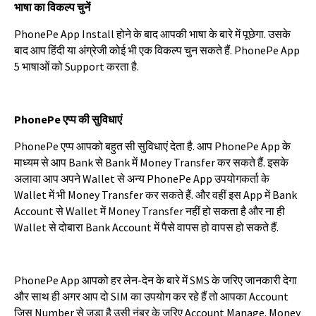
भाषा
का
विकल्प
चुनें
PhonePe App Install
होने
के
बाद
आपकी
भाषा
के
बारे
में
पूछेगा
.
उसके
बाद
आप
हिंदी
या
अंग्रेजी
कोई
भी
एक
विकल्प
चुन
सकते
हैं
. PhonePe App
5
भाषाओं
को
Support
करता
है
.
PhonePe
एप्प
की
सुविधाएं
PhonePe
एप्प
आपको
बहुत
सी
सुविधाएं
देता
है
.
आप
PhonePe App
के
माध्यम
से
आप
Bank
से
Bank
में
Money Transfer
कर
सकते
हैं
.
इसके
अलावा
आप
अपने
Wallet
से
अन्य
PhonePe App
उपयोगकर्ता
के
Wallet
में
भी
Money Transfer
कर
सकते
हैं
.
और
वहीं
इस
App
में
Bank
Account
से
Wallet
में
Money Transfer
नहीं
हो
सकता
है
और
ना
ही
Wallet
से
दोबारा
Bank Account
में
पैसे
वापस
हो
वापस
हो
सकते
हैं
.
PhonePe App
आपको
हर
लेन
-
देन
के
बारे
में
SMS
के
जरिए
जानकारी
देगा
और
साथ
ही
अगर
आप
दो
SIM
का
उपयोग
कर
रहे
हैं
तो
आपका
Account
जिस
Number
से
जुड़ा
है
उसी
नंबर
के
जरिए
Account Manage. Money