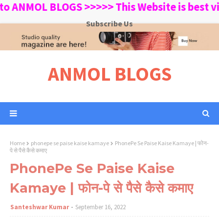
L BLOGS >>>>> This Website is best viewed 
Subscribe Us
ANMOL BLOGS
Home
phonepe se paise kaise kamaye
PhonePe Se Paise Kaise Kamaye | फोन-
पे से पैसे कैसे कमाए
PhonePe Se Paise Kaise
Kamaye | फोन-पे से पैसे कैसे कमाए
Santeshwar Kumar
September 16, 2022