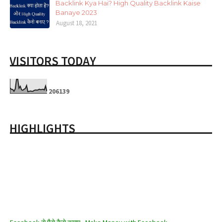
Backlink Kya Hai? High Quality Backlink Kaise
Banaye 2023
August 18, 2021
VISITORS TODAY
2
0
6
1
3
9
HIGHLIGHTS
Facebook से पैसे कैसे कमाए - Make Money with Facebook