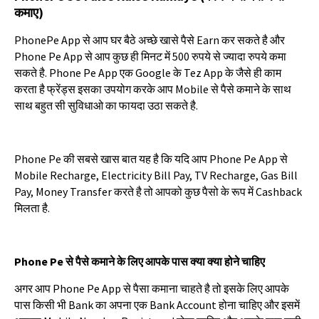
कमाए
)
PhonePe App
से
आप
घर
बैठे
अच्छे
खासे
पैसे
Earn
कर
सकते
है
और
Phone Pe App
से
आप
कुछ
ही
मिनट
में
500
रुपये
से
ज्यादा
रुपये
कमा
सकते
है
. Phone Pe App
एक
Google
के
Tez App
के
जैसे
ही
काम
करता
है
फ्रेंड्स
इसका
उपयोग
करके
आप
Mobile
से
पैसे
कमाने
के
साथ
साथ
बहुत
सी
सुविधाओ
का
फायदा
उठा
सकते
है
.
Phone Pe
की
सबसे
खास
बात
यह
है
कि
यदि
आप
Phone Pe App
से
Mobile Recharge, Electricity Bill Pay, TV Recharge, Gas Bill
Pay, Money Transfer
करते
है
तो
आपको
कुछ
पैसो
के
रूप
में
Cashback
मिलता
है
.
Phone Pe
से
पैसे
कमाने
के
लिए
आपके
पास
क्या
क्या
होने
चाहिए
अगर
आप
Phone Pe App
से
पैसा
कमाना
चाहते
है
तो
इसके
लिए
आपके
पास
किसी
भी
Bank
का
अपना
एक
Bank Account
होना
चाहिए
और
इसमें