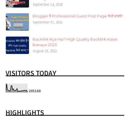
September 14, 2020
Blogger में Professional Guest Post Page कैसे बनायें?
September 07, 2021
Backlink Kya Hai? High Quality Backlink Kaise
Banaye 2023
August 18, 2021
VISITORS TODAY
2
0
5
1
6
8
HIGHLIGHTS