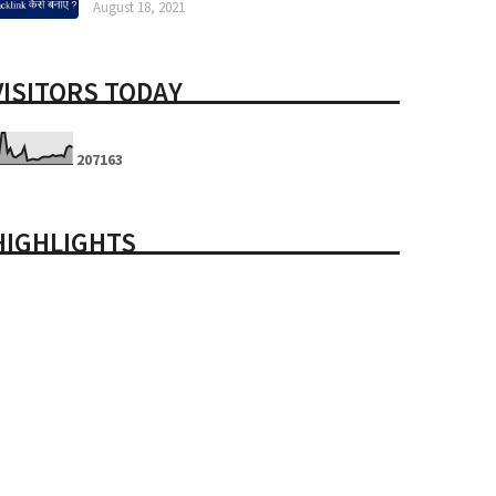
August 18, 2021
VISITORS TODAY
2
0
7
1
6
3
HIGHLIGHTS