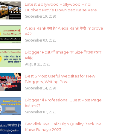
Latest Bollywood Hollywood Hindi
Dubbed Movie Download Kaise Kare
September 10, 2020
Alexa Rank क्या है? Alexa Rank कैसे Improve
करे?
September 03, 2021
Blogger Post की Image का Size कितना रखना
चाहिए
August 21, 2021
Best 5 Most Useful Websites for New
Bloggers, Writing Post
September 14, 2020
Blogger में Professional Guest Post Page
कैसे बनायें?
September 07, 2021
Backlink Kya Hai? High Quality Backlink
Kaise Banaye 2023