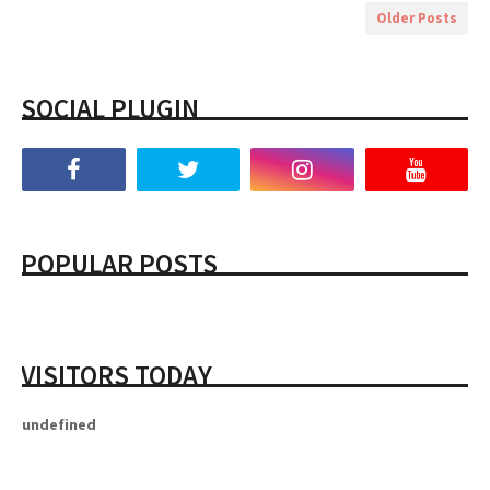
Older Posts
SOCIAL PLUGIN
POPULAR POSTS
VISITORS TODAY
u
n
d
e
f
i
n
e
d